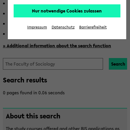
Search of the eKVV
Nur notwendige Cookies zulassen
Search of the BIS Blogs
The courses offered at Bielefeld University
Impressum
Datenschutz
Barrierefreiheit
Search of the Bielefeld University News Blog
» Additional information about the search function
Search
Search results
0 pages found in 0.06 seconds
About this search
The study courses of­fered and other BIS ap­pli­ca­tions as