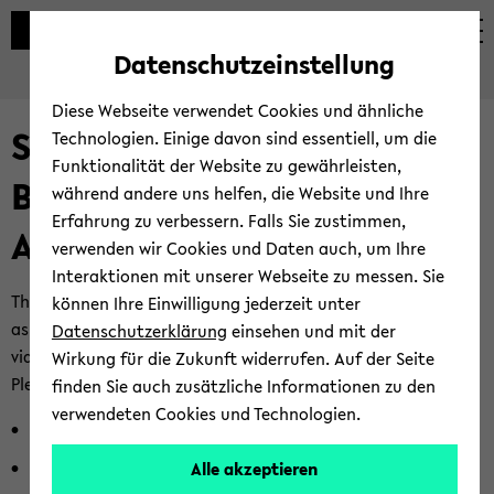
Datenschutzeinstellung
Diese Webseite verwendet Cookies und ähnliche
Search the web pages of
Technologien. Einige davon sind essentiell, um die
Funktionalität der Website zu gewährleisten,
Bielefeld University
während andere uns helfen, die Website und Ihre
Erfahrung zu verbessern. Falls Sie zustimmen,
About this search
verwenden wir Cookies und Daten auch, um Ihre
Interaktionen mit unserer Webseite zu messen. Sie
The study courses offered and other BIS applications as well
können Ihre Einwilligung jederzeit unter
as the catalogues of the University Library are not queried
Datenschutzerklärung
einsehen und mit der
via this search function.
Wirkung für die Zukunft widerrufen. Auf der Seite
Please use the following search functions instead:
finden Sie auch zusätzliche Informationen zu den
verwendeten Cookies und Technologien.
Search catalogues of the University Library
Search for staff and departments (PEVZ)
Alle akzeptieren