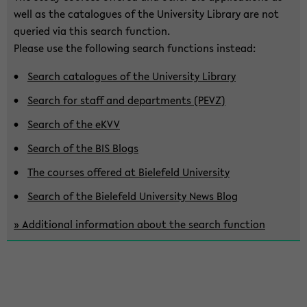
well as the cat­a­logues of the Uni­ver­sity Li­brary are not
queried via this search func­tion.
Please use the fol­low­ing search func­tions in­stead:
Search cat­a­logues of the Uni­ver­sity Li­brary
Search for staff and de­part­ments (PEVZ)
Search of the eKVV
Search of the BIS Blogs
The courses of­fered at Biele­feld Uni­ver­sity
Search of the Biele­feld Uni­ver­sity News Blog
» Ad­di­tional in­for­ma­tion about the search func­tion
About this search:
This search function is a temporary solution that searches